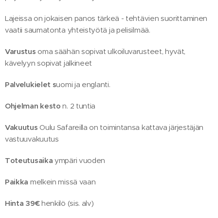
Lajeissa on jokaisen panos tärkeä - tehtävien suorittaminen
vaatii saumatonta yhteistyötä ja pelisilmää.
Varustus
oma säähän sopivat ulkoiluvarusteet, hyvät,
kävelyyn sopivat jalkineet
Palvelukielet s
uomi ja englanti.
Ohjelman kesto
n. 2 tuntia
Vakuutus
Oulu Safareilla on toimintansa kattava järjestäjän
vastuuvakuutus
Toteutusaika
ympäri vuoden
Paikka
melkein missä vaan
Hinta 39€
henkilö (sis. alv)