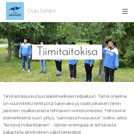
Oulu Safaris
Tiimitaitokisa
Tiimitaitokisa kutsuu leikkimieliseen kilpailuun. Tämä ohjelma
on suunniteltu tiimityötä tukevaksi ja vaatii jokaisen tiimin
jäsenen osallistumista tehtävien onnistumiseksi. Tehtävinä
esimerkkeinä suon ylitys, "samoissa housuissa", solmu sekä
"lentävä hollantilainen" - tämän enempää ei tehtävistä
paljasteta jännityksen säilyttämiseksi!