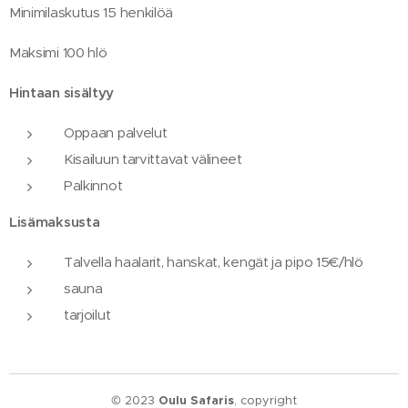
Minimilaskutus 15 henkilöä
Maksimi 100 hlö
Hintaan sisältyy
Oppaan palvelut
Kisailuun tarvittavat välineet
Palkinnot
Lisämaksusta
Talvella haalarit, hanskat, kengät ja pipo 15€/hlö
sauna
tarjoilut
© 2023
Oulu Safaris
, copyright