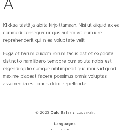
A
Klikkaa tästä ja aloita kirjoittamaan. Nisi ut aliquid ex ea
commodi consequatur quis autem vel eum iure
reprehenderit qui in ea voluptate velit.
Fuga et harum quidem rerum facilis est et expedita
distinctio nam libero tempore cum soluta nobis est
eligendi optio cumque nihil impedit quo minus id quod
maxime placeat facere possimus omnis voluptas
assumenda est omnis dolor repellendus.
© 2023
Oulu Safaris
, copyright
Languages